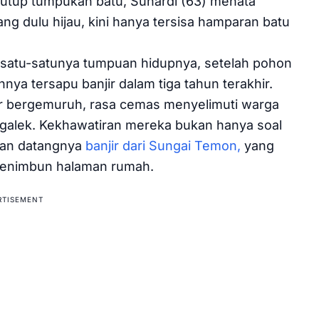
tutup tumpukan batu, Sunardi (63) menata
ng dulu hijau, kini hanya tersisa hamparan batu
atu-satunya tumpuan hidupnya, setelah pohon
a tersapu banjir dalam tiga tahun terakhir.
r bergemuruh, rasa cemas menyelimuti warga
alek. Kekhawatiran mereka bukan hanya soal
akan datangnya
banjir dari Sungai Temon,
yang
menimbun halaman rumah.
RTISEMENT