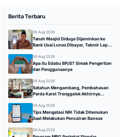
Berita Terbaru
06 Aug 2026
Tanah Masjid Diduga Dijaminkan ke
Bank Usai Lunas Dibayar, Takmir Lapor
Polres Trenggalek
06 Aug 2026
Apa itu Edabu BPJS? Simak Pengertian
dan Penggunaanya
06 Aug 2026
Setahun Mengambang, Pembahasan
Perda Karst Trenggalek Akhirnya
Bergerak Setelah Ditagih Rakyat
06 Aug 2026
Tips Mengatasi NIK Tidak Ditemukan
Saat Melakukan Pencairan Bansos
06 Aug 2026
Program MBG Perketat Standar