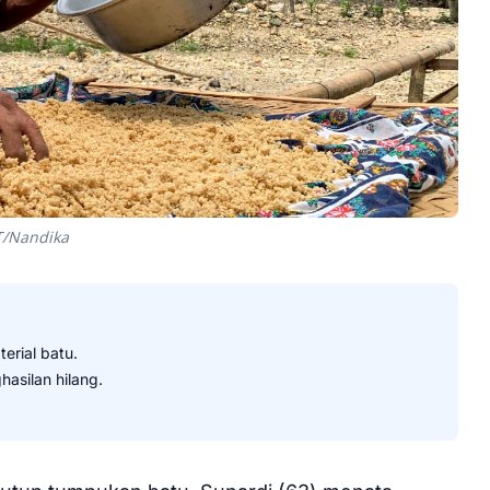
T/Nandika
rial batu.
asilan hilang.