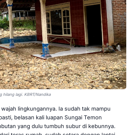
 hilang lagi. KBRT/Nandika
h wajah lingkungannya. Ia sudah tak mampu
pasti, belasan kali luapan Sungai Temon
mbutan yang dulu tumbuh subur di kebunnya.
 dari teras rumah, sudah setara dengan lantai