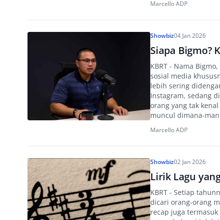
Marcello ADP
Showbiz
04 Jan 2026
Siapa Bigmo? 
KBRT - Nama Bigmo, 
sosial media khususn
lebih sering didenga
Instagram, sedang d
orang yang tak kena
muncul dimana-man.
Marcello ADP
Showbiz
02 Jan 2026
Lirik Lagu yan
KBRT - Setiap tahunn
dicari orang-orang 
recap juga termasuk l