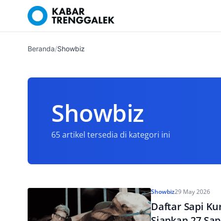
Beranda
/
Showbiz
Showbiz
65 artikel tersedia di kategori ini
Showbiz
29 May 2026
Daftar Sapi Ku
Siapkan 27 Sap