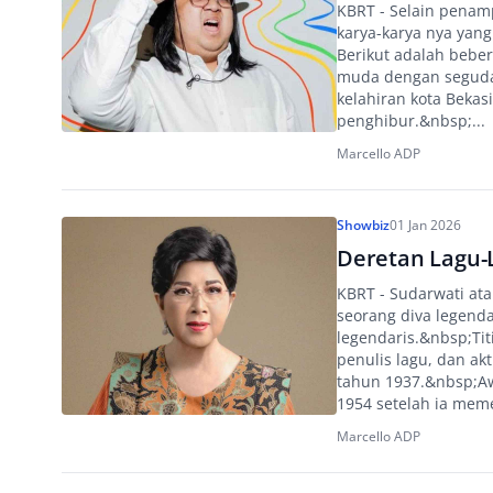
KBRT - Selain penam
karya-karya nya yang
Berikut adalah bebe
muda dengan segudan
kelahiran kota Bekas
penghibur.&nbsp;...
Marcello ADP
Showbiz
01 Jan 2026
Deretan Lagu-L
KBRT - Sudarwati ata
seorang diva legenda
legendaris.&nbsp;Ti
penulis lagu, dan ak
tahun 1937.&nbsp;Awa
1954 setelah ia mem
Marcello ADP