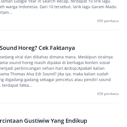
laman Google Year in Search Recap, terdapat 10 lirik lagu
leh warga Indonesia. Dari 10 tersebut, larik lagu Garam Madu
rtam...
695 pembaca
Sound Horeg? Cek Faktanya
 sedang viral dan dibahas dimana mana. Meskipun viralnya
ama sound horeg masih dipakai di berbagai konten sosial
enjadi perbincangan sehari-hari.&nbsp;Apakah kalian
ma Thomas Alva Edi Sound? Jika iya, maka kalian sudah
g digadang-gadang sebagai pencetus atau pendiri sound
terdapat fakta...
658 pembaca
ercintaan Gustiwiw Yang Endikup