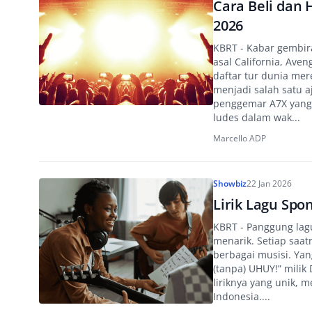
Cara Beli dan 
2026
KBRT - Kabar gembira
asal California, Ave
daftar tur dunia mer
menjadi salah satu a
penggemar A7X yang s
ludes dalam wak...
Marcello ADP
Showbiz
22 Jan 2026
Lirik Lagu Spo
KBRT - Panggung lag
menarik. Setiap saat
berbagai musisi. Yan
(tanpa) UHUY!” milik
liriknya yang unik, 
Indonesia....