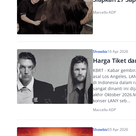
Marcello ADP
Showbiz
16 Apr 2026
Harga Tiket da
KBRT - Kabar gembir
asal Los Angeles, L
di Indonesia dalam r
sangat dinanti ini d
akhir Oktober 2026.
konser LANY seb...
Marcello ADP
Showbiz
03 Apr 2026