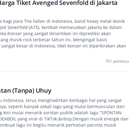
Harga Tiket Avenged Sevenfold di Jakarta
 bagi para The Fallen di Indonesia, band heavy metal ikonik
nged Sevenfold (A7X), kembali memasukkan Jakarta ke dalam
eka.Konser yang sangat dinantikan ini diprediksi akan
jang musik rock terbesar tahun ini. Mengingat basis
angat besar di Indonesia, tiket konser ini diperkirakan akan
761 pembaca
ntan (Tanpa) Uhuy
u Indonesia, terus menghadirkan berbagai hal yang sangat
nya, seperti banyak sekali lagu yang mulai bermunculan dari
g kini mulai menarik sorotan publik adalah lagu “SPONTAN
 DEABDIL yang viral di TikTok.&nbsp;Dengan musik energik dan
membuat lagu ini begitu menarik perhatian pecinta musik