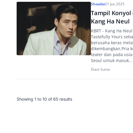
Showbiz
01 Jun 2025
Tampil Konyol 
Kang Ha Neul
KBRT - Kang Ha Neul
Tastefully Yours seb
berusaha keras mela
dikembangkan.Pria ke
teater dan pada usia
Seoul untuk masuk...
Diani Suma
Showing
1
to
10
of
65
results