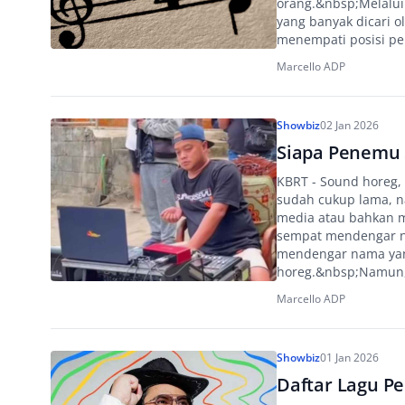
orang.&nbsp;Melalui 
yang banyak dicari o
menempati posisi pe
Marcello ADP
Showbiz
02 Jan 2026
Siapa Penemu 
KBRT - Sound horeg,
sudah cukup lama, n
media atau bahkan m
sempat mendengar na
mendengar nama yan
horeg.&nbsp;Namun, 
Marcello ADP
Showbiz
01 Jan 2026
Daftar Lagu P