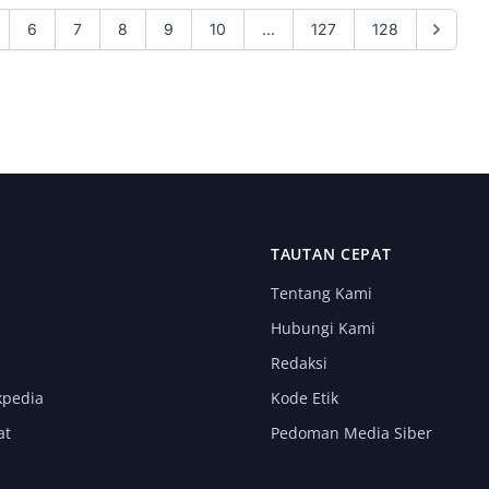
6
7
8
9
10
...
127
128
I
TAUTAN CEPAT
Tentang Kami
Hubungi Kami
Redaksi
kpedia
Kode Etik
at
Pedoman Media Siber