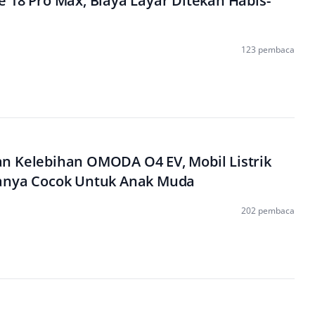
 18 Pro Max, Biaya Layar Ditekan Habis-
123 pembaca
n Kelebihan OMODA O4 EV, Mobil Listrik
anya Cocok Untuk Anak Muda
202 pembaca