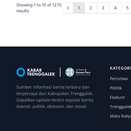
Showing
1
to
10
of
1275
1
2
3
4
5
results
KATEGOR
Peristiwa
Sumber informasi berita terbaru dan
Politik
terpercaya dari Kabupaten Trenggalek.
Feature
Dapatkan update terkini seputar berita
daerah, politik, ekonomi, dan sosial.
Trenggale
Mata Raky