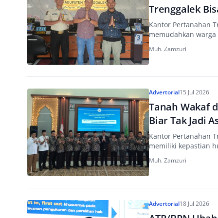
Trenggalek Bi
Kantor Pertanahan 
memudahkan warga m
Muh. Zamzuri
Advertorial
15 Jul 2026
Tanah Wakaf di
Biar Tak Jadi 
Kantor Pertanahan T
memiliki kepastian 
Muh. Zamzuri
Advertorial
18 Jul 2026