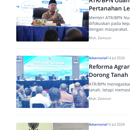
ATR/BPN Ubah 
Pertanahan Le
Menteri ATR/BPN Nu
difokuskan pada kepa
dengan masyarakat.
Muh. Zamzuri
Advertorial
14 Jul 2026
Reforma Agrari
Dorong Tanah 
ATR/BPN menegaskan 
tanah, tetapi memas
Muh. Zamzuri
Advertorial
10 Jul 2026