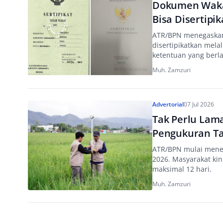
Dokumen Wakaf
Bisa Disertipik
ATR/BPN menegaskan 
disertipikatkan mela
ketentuan yang berla
Muh. Zamzuri
Advertorial
07 Jul 2026
Tak Perlu Lam
Pengukuran Ta
ATR/BPN mulai mener
2026. Masyarakat kin
maksimal 12 hari.
Muh. Zamzuri