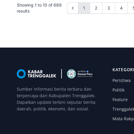
Showing
1
to
10
of
689
1
2
3
4
results
KATEGOR
Peristiwa
Sumber informasi berita terbaru dan
Politik
terpercaya dari Kabupaten Trenggalek.
Feature
Dapatkan update terkini seputar berita
daerah, politik, ekonomi, dan sosial.
Trenggale
Mata Raky