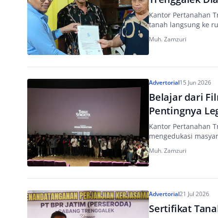
Kantor Pertanahan T
tanah langsung ke r
Muh. Zamzuri
Advertorial
15 Jun 2026
Belajar dari F
Pentingnya Leg
Kantor Pertanahan T
mengedukasi masyarak
Muh. Zamzuri
Advertorial
21 Jul 2026
Sertifikat Tan