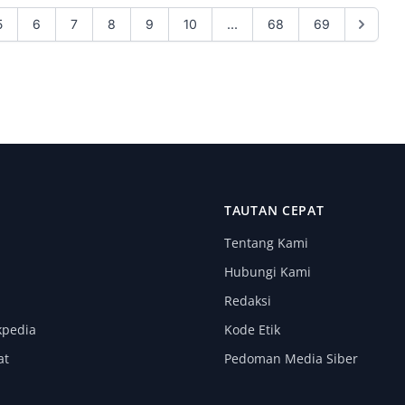
5
6
7
8
9
10
...
68
69
I
TAUTAN CEPAT
Tentang Kami
Hubungi Kami
Redaksi
kpedia
Kode Etik
at
Pedoman Media Siber