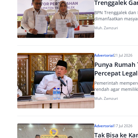
Trenggalek Ga
BPN Trenggalek dan B
dimanfaatkan masyar
Muh. Zamzuri
Advertorial
21 Jul 2026
Punya Rumah T
Percepat Lega
Pemerintah memperce
rendah agar memiliki
Muh. Zamzuri
Advertorial
17 Jul 2026
Tak Bisa ke Ka