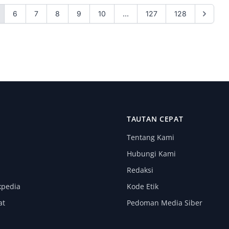
6
7
8
9
10
...
127
128
I
TAUTAN CEPAT
Tentang Kami
Hubungi Kami
Redaksi
kpedia
Kode Etik
at
Pedoman Media Siber