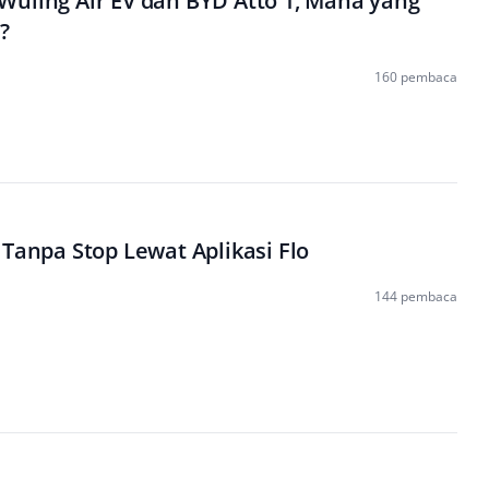
uling Air EV dan BYD Atto 1, Mana yang
?
160 pembaca
 Tanpa Stop Lewat Aplikasi Flo
144 pembaca