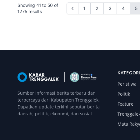
Showing
41
to
50
of
1
2
3
4
5
1275
results
KATEGOR
Peristiwa
Sumber informasi berita terbaru dan
Politik
terpercaya dari Kabupaten Trenggalek.
Feature
Dapatkan update terkini seputar berita
daerah, politik, ekonomi, dan sosial.
Trenggale
Mata Raky