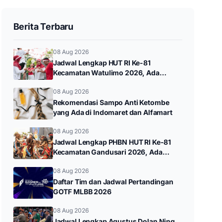
Berita Terbaru
08 Aug 2026
Jadwal Lengkap HUT RI Ke-81
Kecamatan Watulimo 2026, Ada
Watulimo Night Carnival hingga Pawai
08 Aug 2026
Budaya
Rekomendasi Sampo Anti Ketombe
yang Ada di Indomaret dan Alfamart
08 Aug 2026
Jadwal Lengkap PHBN HUT RI Ke-81
Kecamatan Gandusari 2026, Ada
Gerak Jalan hingga Pawai Budaya
08 Aug 2026
Daftar Tim dan Jadwal Pertandingan
GOTF MLBB 2026
08 Aug 2026
Jadwal Lengkap Agustus Dolan Ning