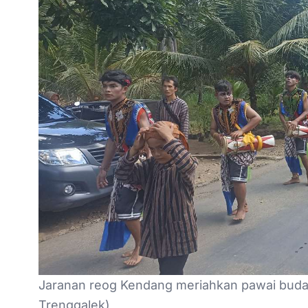
Jaranan reog Kendang meriahkan pawai buda
Trenggalek)