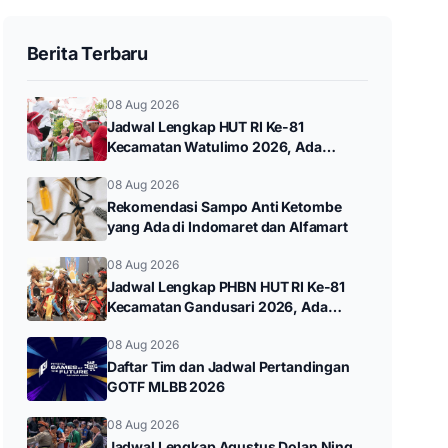
Berita Terbaru
08 Aug 2026
Jadwal Lengkap HUT RI Ke-81
Kecamatan Watulimo 2026, Ada
Watulimo Night Carnival hingga Pawai
08 Aug 2026
Budaya
Rekomendasi Sampo Anti Ketombe
yang Ada di Indomaret dan Alfamart
08 Aug 2026
Jadwal Lengkap PHBN HUT RI Ke-81
Kecamatan Gandusari 2026, Ada
Gerak Jalan hingga Pawai Budaya
08 Aug 2026
Daftar Tim dan Jadwal Pertandingan
GOTF MLBB 2026
08 Aug 2026
Jadwal Lengkap Agustus Dolan Ning