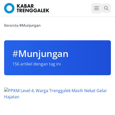
Beranda
/
#Munjungan
#
Munjungan
156 artikel dengan tag ini