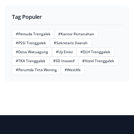
Tag Populer
#Pemuda Trengalek
#Kantor Pertanahan
#PSSI Trenggalek
#Sekretaris Daerah
#Desa Watuagung
#Uji Emisi
#DLH Trenggalek
#TKA Trenggalek
#SD Inovatif
#Hotel Trenggalek
#Perumda Tirta Wening
#Westlife