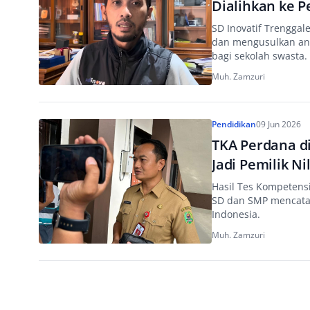
Dialihkan ke P
SD Inovatif Trenggal
dan mengusulkan ang
bagi sekolah swasta.
Muh. Zamzuri
Pendidikan
09 Jun 2026
TKA Perdana di
Jadi Pemilik N
Hasil Tes Kompetens
SD dan SMP mencatat
Indonesia.
Muh. Zamzuri