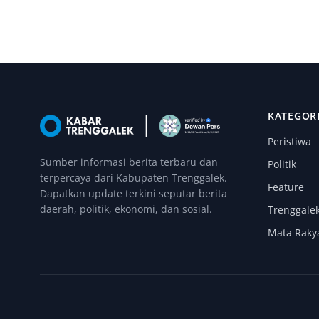
KATEGOR
Peristiwa
Sumber informasi berita terbaru dan
Politik
terpercaya dari Kabupaten Trenggalek.
Feature
Dapatkan update terkini seputar berita
daerah, politik, ekonomi, dan sosial.
Trenggale
Mata Raky