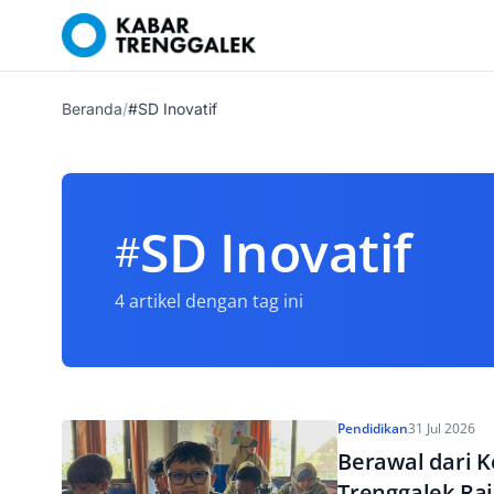
Beranda
/
#SD Inovatif
SD Inovatif
#
4 artikel dengan tag ini
Pendidikan
31 Jul 2026
Berawal dari K
Trenggalek Rai