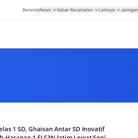
Beranda
News
Kabar Kecamatan
Lainnya
Jaringa
elas 1 SD, Ghaisan Antar SD Inovatif
h Harapan 1 FLS3N Jatim Lewat Seni