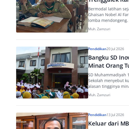
Mendongeng
Bermodal latihan sej
Ghaisan Nobel Al Far
lomba mendongeng.
Muh. Zamzuri
Pendidikan
20 Jul 2026
Bangku SD Inov
Minat Orang T
SD Muhammadiyah 1 T
Sekolah menyebut kua
alasan tingginya min
Muh. Zamzuri
Pendidikan
13 Jul 2026
Keluar dari MB