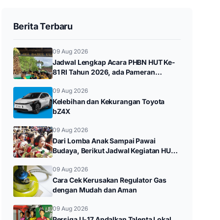
Berita Terbaru
09 Aug 2026
Jadwal Lengkap Acara PHBN HUT Ke-
81 RI Tahun 2026, ada Pameran
Eksposisi hingga Durenan Carnival
09 Aug 2026
Kelebihan dan Kekurangan Toyota
bZ4X
09 Aug 2026
Dari Lomba Anak Sampai Pawai
Budaya, Berikut Jadwal Kegiatan HUT
Ke-81 RI di Kampak
09 Aug 2026
Cara Cek Kerusakan Regulator Gas
dengan Mudah dan Aman
09 Aug 2026
Persiga U-17 Andalkan Talenta Lokal,