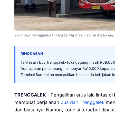
Tarif bus Trenggalek-Tulungagung masih sama meski jalu
RINGKASAN
Tarif resmi bus Trenggalek-Tulungagung masih Rp8.00
Ada laporan penumpang membayar Rp10.000 kepada o
Terminal Surodakan memastikan belum ada kebijakan ke
TRENGGALEK
– Pengalihan arus lalu lintas
membuat perjalanan
bus dari Trenggalek
menu
dari biasanya. Namun, kondisi tersebut dipas