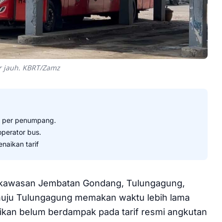
r jauh. KBRT/Zamz
0 per penumpang.
perator bus.
naikan tarif
 di kawasan Jembatan Gondang, Tulungagung,
ju Tulungagung memakan waktu lebih lama
tikan belum berdampak pada tarif resmi angkutan