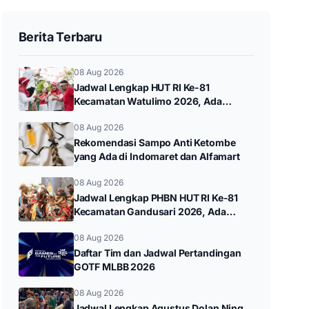
Berita Terbaru
08 Aug 2026
Jadwal Lengkap HUT RI Ke-81
Kecamatan Watulimo 2026, Ada
Watulimo Night Carnival hingga Pawai
08 Aug 2026
Budaya
Rekomendasi Sampo Anti Ketombe
yang Ada di Indomaret dan Alfamart
08 Aug 2026
Jadwal Lengkap PHBN HUT RI Ke-81
Kecamatan Gandusari 2026, Ada
Gerak Jalan hingga Pawai Budaya
08 Aug 2026
Daftar Tim dan Jadwal Pertandingan
GOTF MLBB 2026
08 Aug 2026
Jadwal Lengkap Agustus Dolan Ning