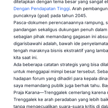
ditetapkan dengan tema besar yang sangat ek
Dengan Pendapatan Tinggi
. Arah pembanguna
puncaknya (goal) pada tahun 2045.
Pasca-dokumen perencanaannya rampung, s
pandangan sekaligus dukungan penuh dalam keg
sebagian pihak memandang gagasan ini absur
digarisbawahi adalah, bawah ide penyelamat
tengah maraknya bisnis ekstraktif yang lamb
kita saat ini.
Ada beberapa catatan strategis yang bisa di
untuk menggapai mimpi besar tersebut. Seba
hadapan forum yang dihadiri para kepala din
saya memandang publik juga berhak tahu. Bag
Praja Karana—Trenggalek cemerlang karena 
Trenggalek ke arah peradaban yang lebih ba
tanpa mengecualikan suara-suara kritis di da