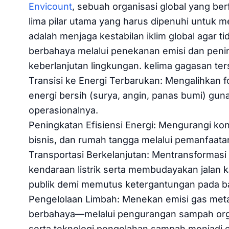
Envicount
, sebuah organisasi global yang be
lima pilar utama yang harus dipenuhi untuk me
adalah menjaga kestabilan iklim global agar
berbahaya melalui penekanan emisi dan pen
keberlanjutan lingkungan. kelima gagasan ter
Transisi ke Energi Terbarukan: Mengalihkan f
energi bersih (surya, angin, panas bumi) gun
operasionalnya.
Peningkatan Efisiensi Energi: Mengurangi kons
bisnis, dan rumah tangga melalui pemanfaatan
Transportasi Berkelanjutan: Mentransformasi
kendaraan listrik serta membudayakan jalan 
publik demi memutus ketergantungan pada ba
Pengelolaan Limbah: Menekan emisi gas met
berbahaya—melalui pengurangan sampah orga
serta teknologi pengolahan sampah menjadi e