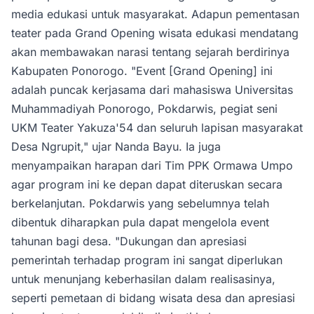
media edukasi untuk masyarakat. Adapun pementasan
teater pada Grand Opening wisata edukasi mendatang
akan membawakan narasi tentang sejarah berdirinya
Kabupaten Ponorogo. "Event [Grand Opening] ini
adalah puncak kerjasama dari mahasiswa Universitas
Muhammadiyah Ponorogo, Pokdarwis, pegiat seni
UKM Teater Yakuza'54 dan seluruh lapisan masyarakat
Desa Ngrupit," ujar Nanda Bayu. Ia juga
menyampaikan harapan dari Tim PPK Ormawa Umpo
agar program ini ke depan dapat diteruskan secara
berkelanjutan. Pokdarwis yang sebelumnya telah
dibentuk diharapkan pula dapat mengelola event
tahunan bagi desa. "Dukungan dan apresiasi
pemerintah terhadap program ini sangat diperlukan
untuk menunjang keberhasilan dalam realisasinya,
seperti pemetaan di bidang wisata desa dan apresiasi