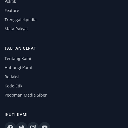
Politik
Feature
Trenggalekpedia
Mata Rakyat
TAUTAN CEPAT
Tentang Kami
Hubungi Kami
Redaksi
Kode Etik
Pedoman Media Siber
IKUTI KAMI