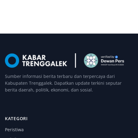
Sumber informasi berita terbaru dan terpercaya dari
Kabupaten Trenggalek. Dapatkan update terkini seputar
berita daerah, politik, ekonomi, dan sosial.
KATEGORI
Peristiwa