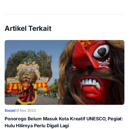
Artikel Terkait
Sosial
08 Nov 2023
Ponorogo Belum Masuk Kota Kreatif UNESCO, Pegiat:
Hulu Hilirnya Perlu Digali Lagi