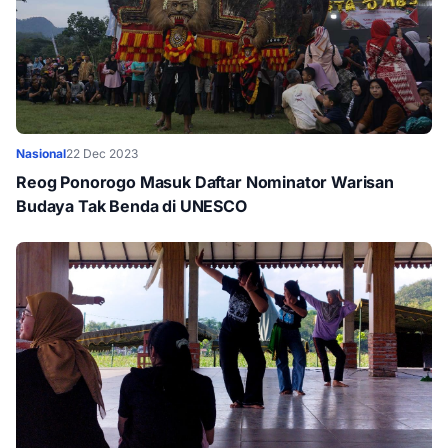
Nasional
22 Dec 2023
Reog Ponorogo Masuk Daftar Nominator Warisan
Budaya Tak Benda di UNESCO