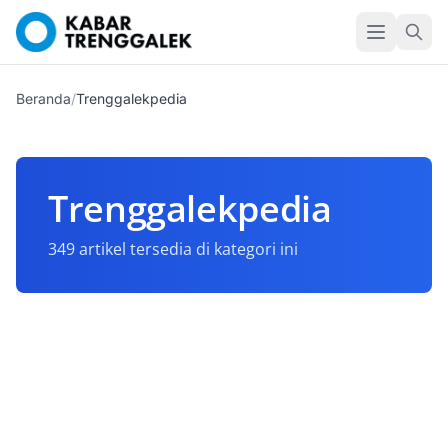
Beranda
/
Trenggalekpedia
Trenggalekpedia
349 artikel tersedia di kategori ini