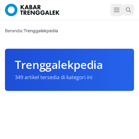
Beranda
/
Trenggalekpedia
Trenggalekpedia
349 artikel tersedia di kategori ini