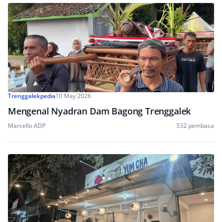
Trenggalekpedia
10 May 2026
Mengenal Nyadran Dam Bagong Trenggalek
Marcello ADP
532 pembaca