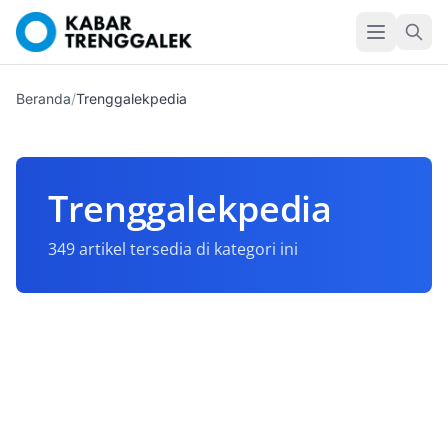
Beranda
/
Trenggalekpedia
Trenggalekpedia
349 artikel tersedia di kategori ini