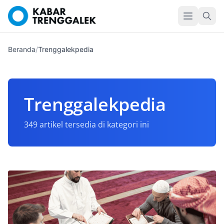
Beranda
/
Trenggalekpedia
Trenggalekpedia
349 artikel tersedia di kategori ini