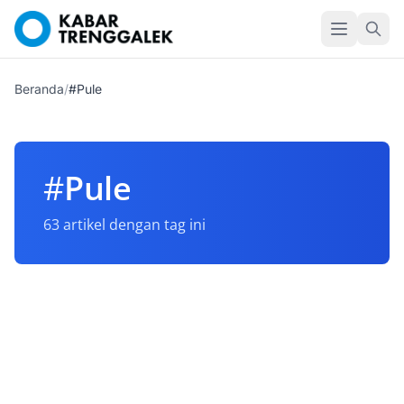
Beranda
/
#Pule
#
Pule
63 artikel dengan tag ini