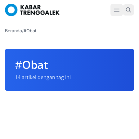
Beranda
/
#Obat
#
Obat
14 artikel dengan tag ini