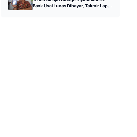
Bank Usai Lunas Dibayar, Takmir Lapor
Polres Trenggalek