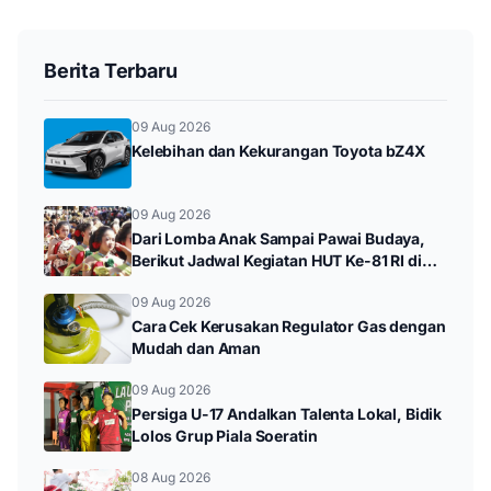
Berita Terbaru
09 Aug 2026
Kelebihan dan Kekurangan Toyota bZ4X
09 Aug 2026
Dari Lomba Anak Sampai Pawai Budaya,
Berikut Jadwal Kegiatan HUT Ke-81 RI di
Kampak
09 Aug 2026
Cara Cek Kerusakan Regulator Gas dengan
Mudah dan Aman
09 Aug 2026
Persiga U-17 Andalkan Talenta Lokal, Bidik
Lolos Grup Piala Soeratin
08 Aug 2026