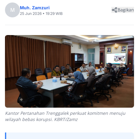
Muh. Zamzuri
M
Bagikan
25 Jun 2026 • 19:29 WIB
Kantor Pertanahan Trenggalek perkuat komitmen menuju
wilayah bebas korupsi. KBRT/Zamz