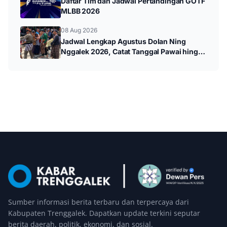
Daftar Tim dan Jadwal Pertandingan GOTF
MLBB 2026
08 Aug 2026
Jadwal Lengkap Agustus Dolan Ning
Nggalek 2026, Catat Tanggal Pawai hingga
Wayang Kulit
Sumber informasi berita terbaru dan terpercaya dari
Kabupaten Trenggalek. Dapatkan update terkini seputar
berita daerah, politik, ekonomi, dan sosial.