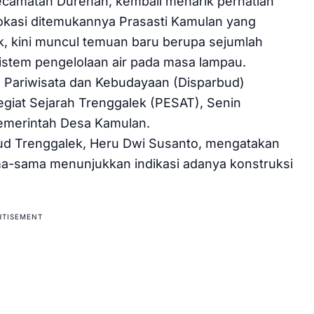
ecamatan Durenan, kembali menarik perhatian
 lokasi ditemukannya Prasasti Kamulan yang
k, kini muncul temuan baru berupa sejumlah
sistem pengelolaan air pada masa lampau.
s Pariwisata dan Kebudayaan (Disparbud)
iat Sejarah Trenggalek (PESAT), Senin
Pemerintah Desa Kamulan.
d Trenggalek, Heru Dwi Susanto, mengatakan
a-sama menunjukkan indikasi adanya konstruksi
RTISEMENT