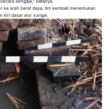
secara sengaja," katanya.
ter ke arah barat daya, tim kembali menemukan
n kiri dasar alur sungai.