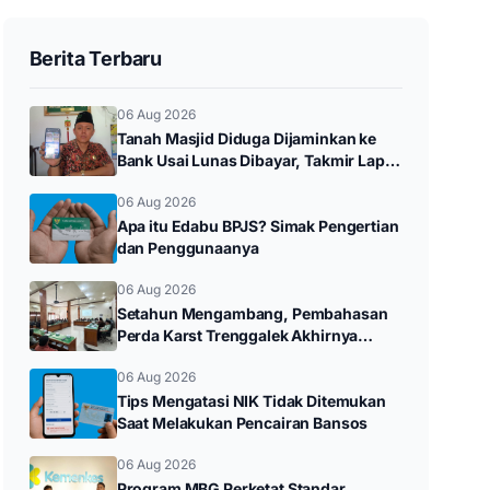
Berita Terbaru
06 Aug 2026
Tanah Masjid Diduga Dijaminkan ke
Bank Usai Lunas Dibayar, Takmir Lapor
Polres Trenggalek
06 Aug 2026
Apa itu Edabu BPJS? Simak Pengertian
dan Penggunaanya
06 Aug 2026
Setahun Mengambang, Pembahasan
Perda Karst Trenggalek Akhirnya
Bergerak Setelah Ditagih Rakyat
06 Aug 2026
Tips Mengatasi NIK Tidak Ditemukan
Saat Melakukan Pencairan Bansos
06 Aug 2026
Program MBG Perketat Standar