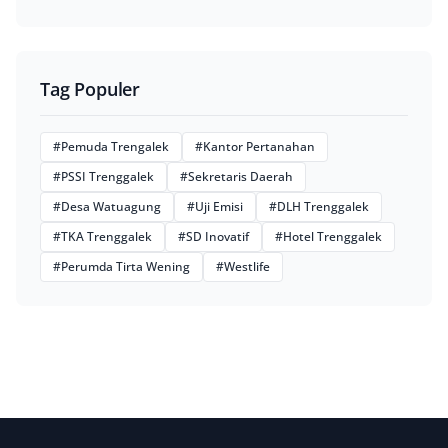
Tag Populer
#Pemuda Trengalek
#Kantor Pertanahan
#PSSI Trenggalek
#Sekretaris Daerah
#Desa Watuagung
#Uji Emisi
#DLH Trenggalek
#TKA Trenggalek
#SD Inovatif
#Hotel Trenggalek
#Perumda Tirta Wening
#Westlife