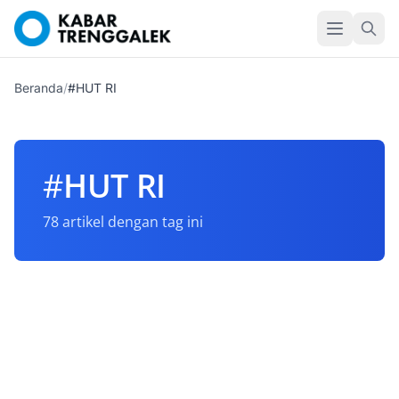
Beranda
/
#HUT RI
#
HUT RI
78 artikel dengan tag ini