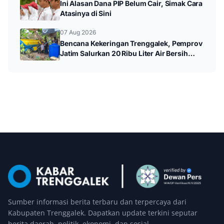
Ini Alasan Dana PIP Belum Cair, Simak Cara
Atasinya di Sini
07 Aug 2026
Bencana Kekeringan Trenggalek, Pemprov
Jatim Salurkan 20 Ribu Liter Air Bersih
untuk Warga Panggul
Sumber informasi berita terbaru dan terpercaya dari
Kabupaten Trenggalek. Dapatkan update terkini seputar
berita daerah, politik, ekonomi, dan sosial.