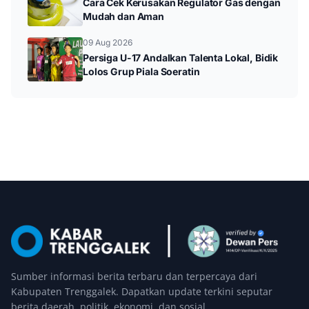
Cara Cek Kerusakan Regulator Gas dengan
Mudah dan Aman
09 Aug 2026
Persiga U-17 Andalkan Talenta Lokal, Bidik
Lolos Grup Piala Soeratin
Sumber informasi berita terbaru dan terpercaya dari
Kabupaten Trenggalek. Dapatkan update terkini seputar
berita daerah, politik, ekonomi, dan sosial.