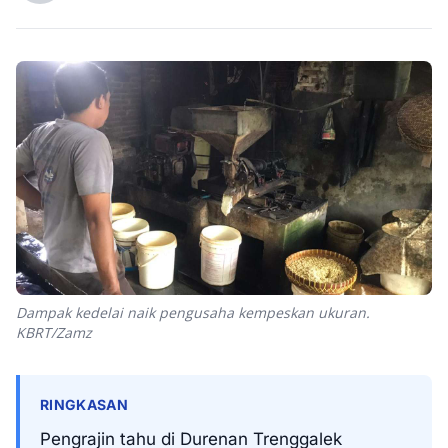
Dampak kedelai naik pengusaha kempeskan ukuran.
KBRT/Zamz
RINGKASAN
Pengrajin tahu di Durenan Trenggalek