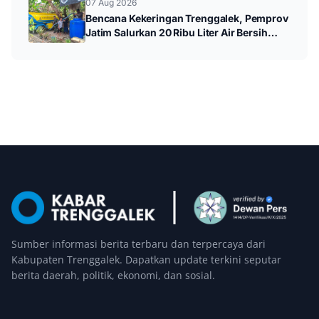
07 Aug 2026
Bencana Kekeringan Trenggalek, Pemprov
Jatim Salurkan 20 Ribu Liter Air Bersih
untuk Warga Panggul
Sumber informasi berita terbaru dan terpercaya dari
Kabupaten Trenggalek. Dapatkan update terkini seputar
berita daerah, politik, ekonomi, dan sosial.