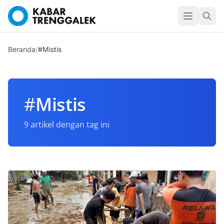
Beranda
/
#Mistis
#
Mistis
9 artikel dengan tag ini