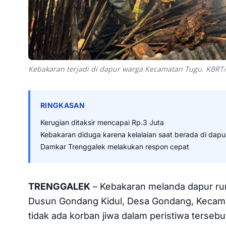
Kebakaran terjadi di dapur warga Kecamatan Tugu. KBRT
RINGKASAN
Kerugian ditaksir mencapai Rp.3 Juta
Kebakaran diduga karena kelalaian saat berada di dapu
Damkar Trenggalek melakukan respon cepat
TRENGGALEK
– Kebakaran melanda dapur rum
Dusun Gondang Kidul, Desa Gondang, Kecama
tidak ada korban jiwa dalam peristiwa terseb