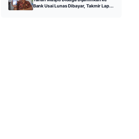
Bank Usai Lunas Dibayar, Takmir Lapor
Polres Trenggalek