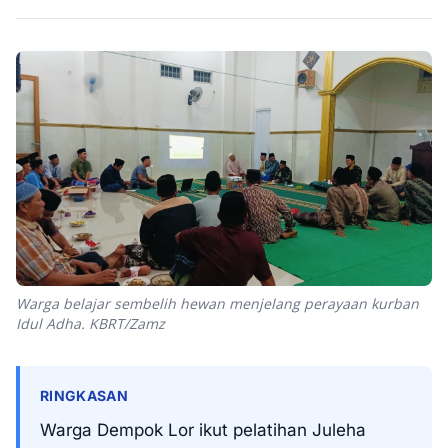
Warga belajar sembelih hewan menjelang perayaan kurban
Idul Adha. KBRT/Zamz
RINGKASAN
Warga Dempok Lor ikut pelatihan Juleha