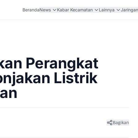
Beranda
News
Kabar Kecamatan
Lainnya
Jaringa
an Perangkat
onjakan Listrik
man
Bagikan