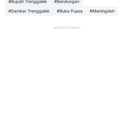
#Bupati Trenggalek
#Bendungan
#Damkar Trenggalek
#Buka Puasa
#Meningdeh
ADVERTISEMENT