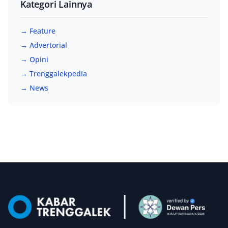
Kategori Lainnya
→ Feature
→ Advertorial
→ Opini
→ Trenggalekpedia
→ News