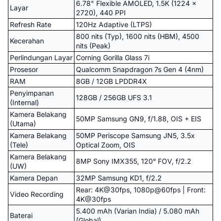
6.78" Flexible AMOLED, 1.5K (1224 x
Layar
2720), 440 PPI
Refresh Rate
120Hz Adaptive (LTPS)
800 nits (Typ), 1600 nits (HBM), 4500
Kecerahan
nits (Peak)
Perlindungan Layar
Corning Gorilla Glass 7i
Prosesor
Qualcomm Snapdragon 7s Gen 4 (4nm)
RAM
8GB / 12GB LPDDR4X
Penyimpanan
128GB / 256GB UFS 3.1
(Internal)
Kamera Belakang
50MP Samsung GN9, f/1.88, OIS + EIS
(Utama)
Kamera Belakang
50MP Periscope Samsung JN5, 3.5x
(Tele)
Optical Zoom, OIS
Kamera Belakang
8MP Sony IMX355, 120° FOV, f/2.2
(UW)
Kamera Depan
32MP Samsung KD1, f/2.2
Rear: 4K@30fps, 1080p@60fps | Front:
Video Recording
4K@30fps
5.400 mAh (Varian India) / 5.080 mAh
Baterai
(Global)