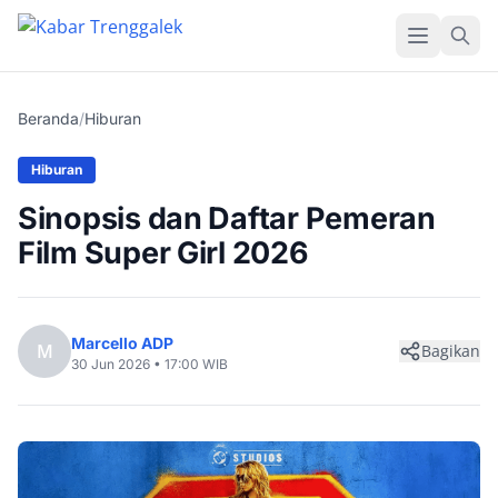
Beranda
/
Hiburan
Hiburan
Sinopsis dan Daftar Pemeran
Film Super Girl 2026
Marcello ADP
M
Bagikan
30 Jun 2026 • 17:00 WIB