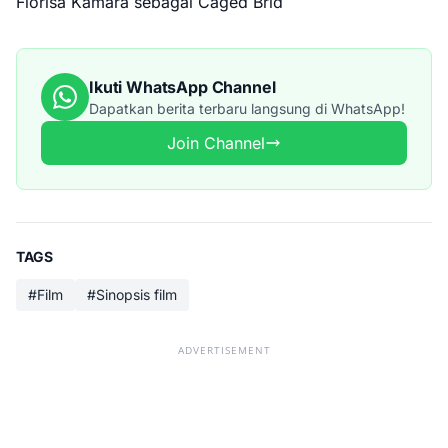
Florisa Kamara sebagai Caged Brid
Ikuti WhatsApp Channel
Dapatkan berita terbaru langsung di WhatsApp!
Join Channel
TAGS
#Film
#Sinopsis film
ADVERTISEMENT