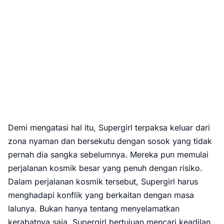
Demi mengatasi hal itu, Supergirl terpaksa keluar dari
zona nyaman dan bersekutu dengan sosok yang tidak
pernah dia sangka sebelumnya. Mereka pun memulai
perjalanan kosmik besar yang penuh dengan risiko.
Dalam perjalanan kosmik tersebut, Supergirl harus
menghadapi konflik yang berkaitan dengan masa
lalunya. Bukan hanya tentang menyelamatkan
kerabatnya saja, Supergirl bertujuan mencari keadilan