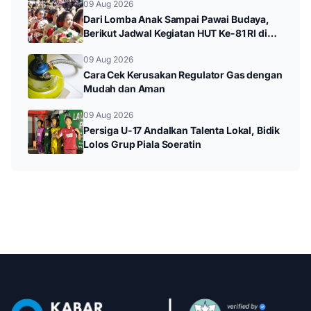
09 Aug 2026
Dari Lomba Anak Sampai Pawai Budaya,
Berikut Jadwal Kegiatan HUT Ke-81 RI di
Kampak
09 Aug 2026
Cara Cek Kerusakan Regulator Gas dengan
Mudah dan Aman
09 Aug 2026
Persiga U-17 Andalkan Talenta Lokal, Bidik
Lolos Grup Piala Soeratin