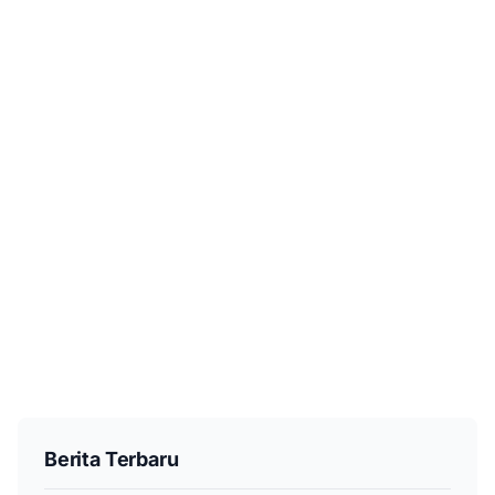
Berita Terbaru