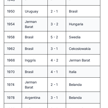
1950
Uruguay
2 - 1
Brasil
Jerman
1954
3 - 2
Hungaria
Barat
1958
Brasil
5 - 2
Swedia
1962
Brasil
3 - 1
Cekoslowakia
1966
Inggris
4 - 2
Jerman Barat
1970
Brasil
4 - 1
Italia
Jerman
1974
2 - 1
Belanda
Barat
1978
Argentina
3 - 1
Belanda