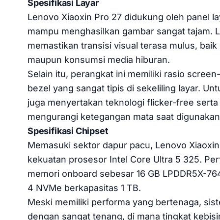
Spesifikasi Layar
Lenovo Xiaoxin Pro 27 didukung oleh panel l
mampu menghasilkan gambar sangat tajam. Lay
memastikan transisi visual terasa mulus, baik
maupun konsumsi media hiburan.
Selain itu, perangkat ini memiliki rasio sc
bezel yang sangat tipis di sekeliling layar
juga menyertakan teknologi flicker-free serta 
mengurangi ketegangan mata saat digunakan
Spesifikasi Chipset
Memasuki sektor dapur pacu, Lenovo Xiaoxin
kekuatan prosesor Intel Core Ultra 5 325. P
memori onboard sebesar 16 GB LPDDR5X-764
4 NVMe berkapasitas 1 TB.
Meski memiliki performa yang bertenaga, sis
dengan sangat tenang, di mana tingkat kebis