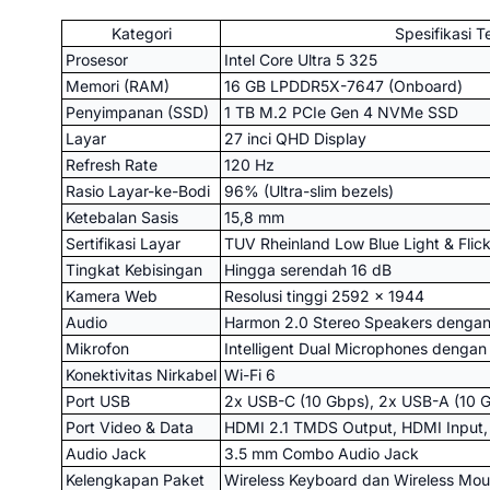
Kategori
Spesifikasi T
Prosesor
Intel Core Ultra 5 325
Memori (RAM)
16 GB LPDDR5X-7647 (Onboard)
Penyimpanan (SSD)
1 TB M.2 PCIe Gen 4 NVMe SSD
Layar
27 inci QHD Display
Refresh Rate
120 Hz
Rasio Layar-ke-Bodi
96% (Ultra-slim bezels)
Ketebalan Sasis
15,8 mm
Sertifikasi Layar
TUV Rheinland Low Blue Light & Flick
Tingkat Kebisingan
Hingga serendah 16 dB
Kamera Web
Resolusi tinggi 2592 x 1944
Audio
Harmon 2.0 Stereo Speakers dengan
Mikrofon
Intelligent Dual Microphones dengan
Konektivitas Nirkabel
Wi-Fi 6
Port USB
2x USB-C (10 Gbps), 2x USB-A (10 
Port Video & Data
HDMI 2.1 TMDS Output, HDMI Input,
Audio Jack
3.5 mm Combo Audio Jack
Kelengkapan Paket
Wireless Keyboard dan Wireless Mo