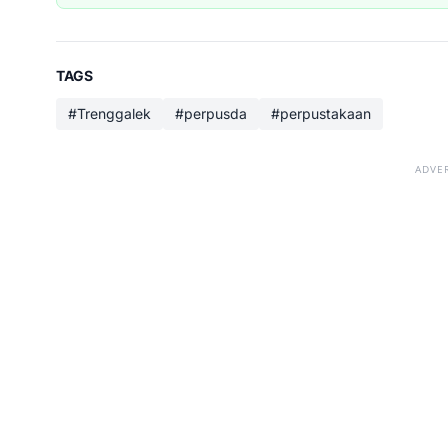
TAGS
#Trenggalek
#perpusda
#perpustakaan
ADVE