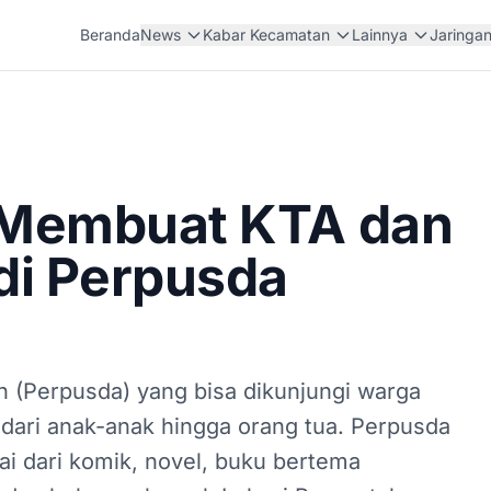
Beranda
News
Kabar Kecamatan
Lainnya
Jaringa
Membuat KTA dan
di Perpusda
h (Perpusda) yang bisa dikunjungi warga
ari anak-anak hingga orang tua. Perpusda
 dari komik, novel, buku bertema