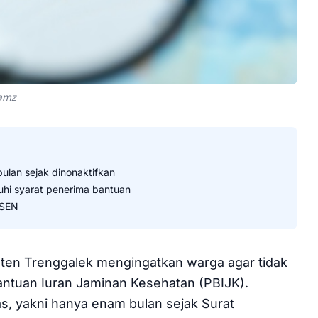
Zamz
bulan sejak dinonaktifkan
hi syarat penerima bantuan
TSEN
aten Trenggalek mengingatkan warga agar tidak
ntuan Iuran Jaminan Kesehatan (PBIJK).
as, yakni hanya enam bulan sejak Surat