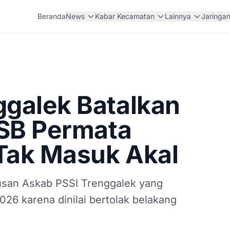
Beranda
News
Kabar Kecamatan
Lainnya
Jaringa
ggalek Batalkan
SSB Permata
Tak Masuk Akal
san Askab PSSI Trenggalek yang
26 karena dinilai bertolak belakang