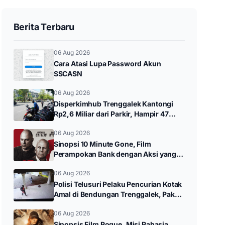
Berita Terbaru
06 Aug 2026
Cara Atasi Lupa Password Akun
SSCASN
06 Aug 2026
Disperkimhub Trenggalek Kantongi
Rp2,6 Miliar dari Parkir, Hampir 47
Persen Target Tahunan
06 Aug 2026
Sinopsi 10 Minute Gone, Film
Perampokan Bank dengan Aksi yang
Menegangkan
06 Aug 2026
Polisi Telusuri Pelaku Pencurian Kotak
Amal di Bendungan Trenggalek, Pakai
Pelat Motor Palsu
06 Aug 2026
Sinopsis Film Rogue, Misi Rahasia