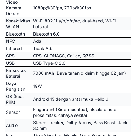
Video
Kamera
1080p@30fps, 720p@30fps
Depan
Konektivitas
Wi-Fi 802.11 a/b/g/n/ac, dual-band, Wi-Fi
WLAN
hotspot
Bluetooth
Bluetooth 6.0
NFC
Ada
Infrared
Tidak Ada
GPS
GPS, GLONASS, Galileo, QZSS
USB
USB Type-C 2.0
Kapasitas
7000 mAh (Daya tahan diklaim hingga 62 jam)
Baterai
Daya
18W
Pengisian
OS (Saat
Android 15 dengan antarmuka Hello UI
Rilis)
Fingerprint (Side-mounted), akselerometer,
Sensor
proksimitas, cahaya sekitar
Stereo speaker, Dolby Atmos, Bass Boost, Jack
Audio
3.5mm
Fitur
ThinkShield for Mobile, Moto Secure, Face