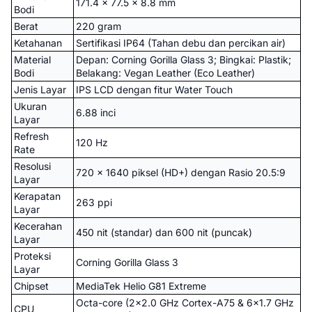
171.4 x 77.5 x 8.8 mm
Bodi
Berat
220 gram
Ketahanan
Sertifikasi IP64 (Tahan debu dan percikan air)
Material
Depan: Corning Gorilla Glass 3; Bingkai: Plastik;
Bodi
Belakang: Vegan Leather (Eco Leather)
Jenis Layar
IPS LCD dengan fitur Water Touch
Ukuran
6.88 inci
Layar
Refresh
120 Hz
Rate
Resolusi
720 x 1640 piksel (HD+) dengan Rasio 20.5:9
Layar
Kerapatan
263 ppi
Layar
Kecerahan
450 nit (standar) dan 600 nit (puncak)
Layar
Proteksi
Corning Gorilla Glass 3
Layar
Chipset
MediaTek Helio G81 Extreme
Octa-core (2x2.0 GHz Cortex-A75 & 6x1.7 GHz
CPU