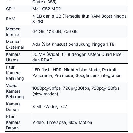
Cortex-A55)
GPU
Mali-G52 MC2
4 GB dan 8 GB (Tersedia fitur RAM Boost hingga
RAM
8 GB)
Memori
64 GB, 128 GB, 256 GB
Internal
Memori
Ada (Slot Khusus) pendukung hingga 1 TB
Eksternal
Kamera
50 MP (Wide), f/1.8 dengan sistem Quad Pixel
Utama
dan PDAF
Fitur
LED flash, HDR, Night Vision Mode, Portrait,
Kamera
Panorama, Pro mode, Google Lens integration
Belakang
Video
1080p@30fps, 720p@30fps, 720p@120fps
Kamera
(slow motion)
Belakang
Kamera
8 MP (Wide), f/2.1
Depan
Fitur
Kamera
Video, Timelapse, Slow Motion
Depan