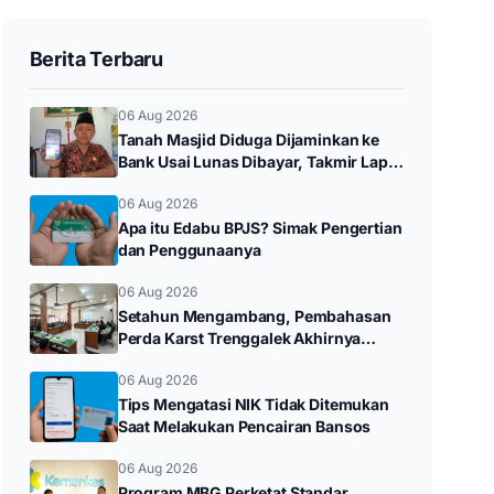
Berita Terbaru
06 Aug 2026
Tanah Masjid Diduga Dijaminkan ke
Bank Usai Lunas Dibayar, Takmir Lapor
Polres Trenggalek
06 Aug 2026
Apa itu Edabu BPJS? Simak Pengertian
dan Penggunaanya
06 Aug 2026
Setahun Mengambang, Pembahasan
Perda Karst Trenggalek Akhirnya
Bergerak Setelah Ditagih Rakyat
06 Aug 2026
Tips Mengatasi NIK Tidak Ditemukan
Saat Melakukan Pencairan Bansos
06 Aug 2026
Program MBG Perketat Standar