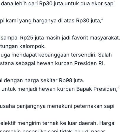
ana lebih dari Rp30 juta untuk dua ekor sapi
 kami yang harganya di atas Rp30 juta,”
 sampai Rp25 juta masih jadi favorit masyarakat.
patungan kelompok.
 juga mendapat kebanggaan tersendiri. Salah
an istana sebagai hewan kurban Presiden RI,
ual dengan harga sekitar Rp98 juta.
aya untuk menjadi hewan kurban Bapak Presiden,”
ri usaha panjangnya menekuni peternakan sapi
selektif mengirim ternak ke luar daerah. Harga
makin besar jika sapi tidak laku di pasar