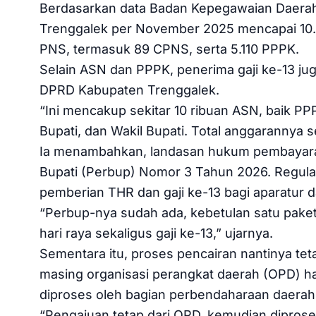
Berdasarkan data Badan Kepegawaian Daerah 
Trenggalek per November 2025 mencapai 10.35
PNS, termasuk 89 CPNS, serta 5.110 PPPK.
Selain ASN dan PPPK, penerima gaji ke-13 j
DPRD Kabupaten Trenggalek.
“Ini mencakup sekitar 10 ribuan ASN, baik 
Bupati, dan Wakil Bupati. Total anggarannya sek
Ia menambahkan, landasan hukum pembayaran g
Bupati (Perbup) Nomor 3 Tahun 2026. Regula
pemberian THR dan gaji ke-13 bagi aparatur d
“Perbup-nya sudah ada, kebetulan satu pake
hari raya sekaligus gaji ke-13,” ujarnya.
Sementara itu, proses pencairan nantinya te
masing organisasi perangkat daerah (OPD) 
diproses oleh bagian perbendaharaan daerah
“Pengajuan tetap dari OPD, kemudian dipros