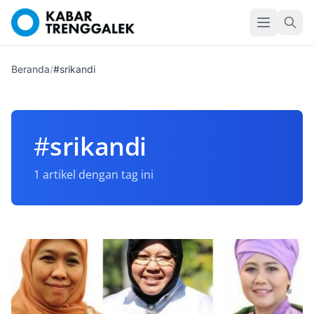
Beranda
/
#srikandi
#
srikandi
1 artikel dengan tag ini