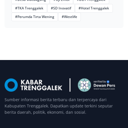
#TKA Trenggalek
#SD Inovatif
#Hotel Trenggalek
#Perumda Tirta Wening
#Westlife
Sumber informasi berita terbaru dan terpercaya dari
Kabupaten Trenggalek. Dapatkan update terkini seputar
berita daerah, politik, ekonomi, dan sosial.