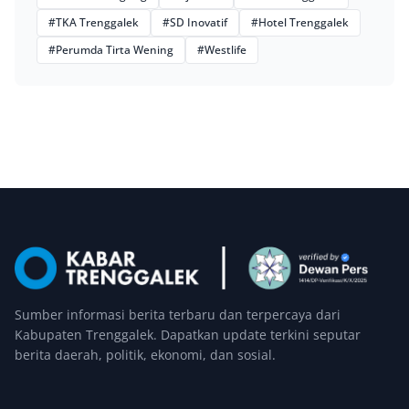
#TKA Trenggalek
#SD Inovatif
#Hotel Trenggalek
#Perumda Tirta Wening
#Westlife
Sumber informasi berita terbaru dan terpercaya dari
Kabupaten Trenggalek. Dapatkan update terkini seputar
berita daerah, politik, ekonomi, dan sosial.