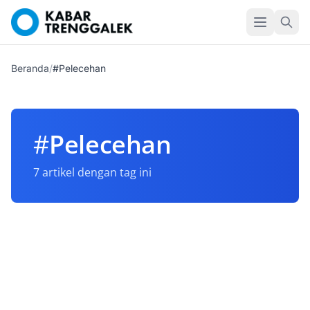
Beranda
/
#Pelecehan
#
Pelecehan
7 artikel dengan tag ini