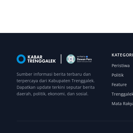
KATEGOR
Peristiwa
Sumber informasi berita terbaru dan
Politik
terpercaya dari Kabupaten Trenggalek.
Feature
Dapatkan update terkini seputar berita
daerah, politik, ekonomi, dan sosial.
Trenggale
Mata Raky