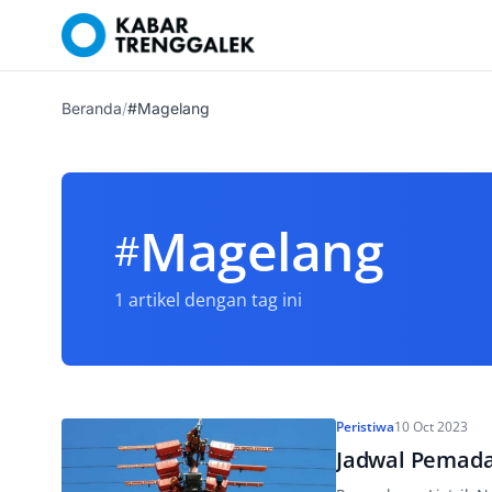
Beranda
/
#Magelang
Magelang
#
1 artikel dengan tag ini
Peristiwa
10 Oct 2023
Jadwal Pemadam