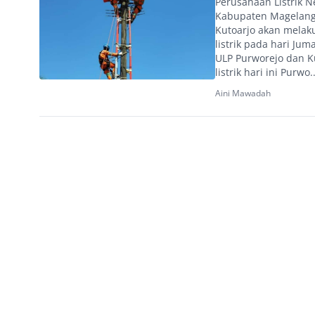
Perusahaan Listrik N
Kabupaten Magelang 
Kutoarjo akan mela
listrik pada hari Ju
ULP Purworejo dan K
listrik hari ini Purwo..
Aini Mawadah