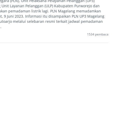
egara (PLN), Unit Pelaksana Pelayanan Pelanggan (UP3)
Unit Layanan Pelanggan (ULP) Kabupaten Purworejo dan
kukan pemadaman listrik lagi. PLN Magelang memadamkan
mat, 9 Juni 2023. Informasi itu disampaikan PLN UP3 Magelang
utoarjo melalui selebaran resmi terkait jadwal pemadaman
.
1534 pembaca