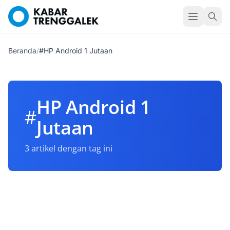
Beranda
/
#HP Android 1 Jutaan
HP Android 1
#
Jutaan
3 artikel dengan tag ini