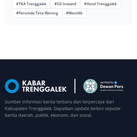
#TKA Trenggalek
#SD Inovatif
#Hotel Trenggalek
#Perumda Tirta Wening
#Westlife
Sumber informasi berita terbaru dan terpercaya dari
Kabupaten Trenggalek. Dapatkan update terkini seputar
berita daerah, politik, ekonomi, dan sosial.